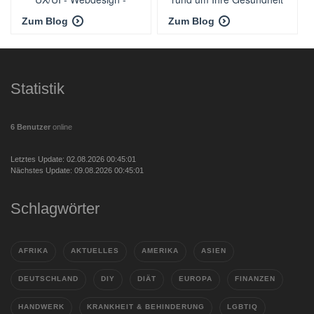
Figma
Zum Blog
Zum Blog
Statistik
6 Benutzer
online
Letztes Update: 02.08.2026 00:45:01
Nächstes Update: 09.08.2026 00:45:01
Schlagwörter
AFRIKA
AKTUELLES
AMERIKA
ASIEN
DEUTSCHLAND
DIY
DIÄT
EUROPA
FINANZEN
HANDWERK
KRANKHEIT & BEHINDERUNG
LGBTIQ