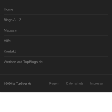
Home
Blogs A – Z
Magazin
Hilfe
Kontakt
Werben auf TopBlogs.de
Regeln
Datenschutz
Impressum
©2026 by TopBlogs.de