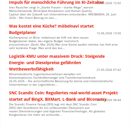
Impuls für menschliche Führung im KI-Zeitalter
29.06.2026 12:02
Ines Rauscher zeigt in „Starke Frauen – starke Wege“, warum
Menschenwürde, Blind-Spot-Kompetenz und Human Quality
Capital über die Zukunft von Unternehmen entscheiden. WIESBADEN, 26. Juni
2026 – Mit ihrem Beitrag im neu ...
Was kostet eine Küche? möbelnavi startet
Budgetplaner
15.06.2026 13:50
Küchenpreise im Blick: möbelnavi.de hilft mit dem neuen
Budgetplaner dabei, das eigene Budget realistisch
einzuschätzen. (Stuhr, Mai 2026) Wer eine Küche kaufen möchte, hat früh eine
sehr konkrete Frage: Was wird das kos...
Logistik-KMU unter massivem Druck: Steigende
Energie- und Dieselpreise gefährden
Wettbewerbsfähigkeit
27.05.2026 07:42
Mittelständische Logistikunternehmen kämpfen mit
Kostenexplosion, Fachkräftemangel und Transformationsdruck
26.05.2026 – Die wirtschaftliche Belastung für kleine und mittelständische
Unternehmen in der Logistikbran...
SNC Scandic Coin: Reguliertes real-world-asset Projekt
startet auf BingX, BitMart, L-Bank und Biconomy
26.05.2026 08:44
Die Scandic Finance Group (SFG) legt mit dem SNC Scandic Coin
(SNC) den Grundstein für ein umfassendes Ökosystem aus
realen Dienstleistungen und digitaler Finanztechnologie. Als globales
Konglomerat mit mehr als einhunde...