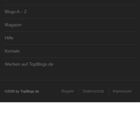
Blogs A – Z
Magazin
Hilfe
Kontakt
Werben auf TopBlogs.de
Regeln
Datenschutz
Impressum
©2026 by TopBlogs.de