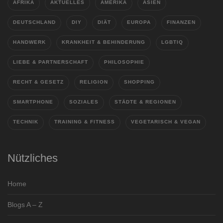
AFRIKA
AKTUELLES
AMERIKA
ASIEN
DEUTSCHLAND
DIY
DIÄT
EUROPA
FINANZEN
HANDWERK
KRANKHEIT & BEHINDERUNG
LGBTIQ
LIEBE & PARTNERSCHAFT
PHILOSOPHIE
RECHT & GESETZ
RELIGION
SHOPPING
SMARTPHONE
SOZIALES
STÄDTE & REGIONEN
TECHNIK
TRAINING & FITNESS
VEGETARISCH & VEGAN
Nützliches
Home
Blogs A – Z