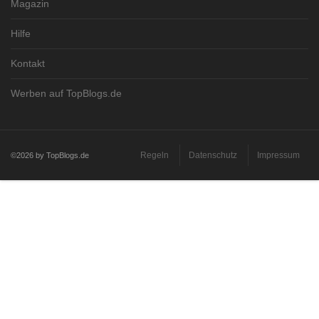
Magazin
Hilfe
Kontakt
Werben auf TopBlogs.de
Regeln
Datenschutz
Impressum
©2026 by TopBlogs.de