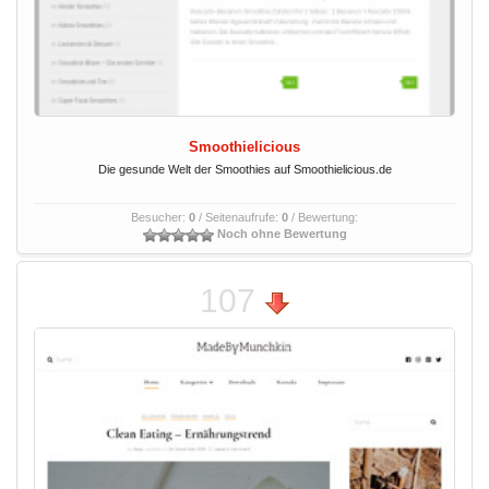
Smoothielicious
Die gesunde Welt der Smoothies auf Smoothielicious.de
Besucher:
0
/ Seitenaufrufe:
0
/ Bewertung:
Noch ohne Bewertung
107