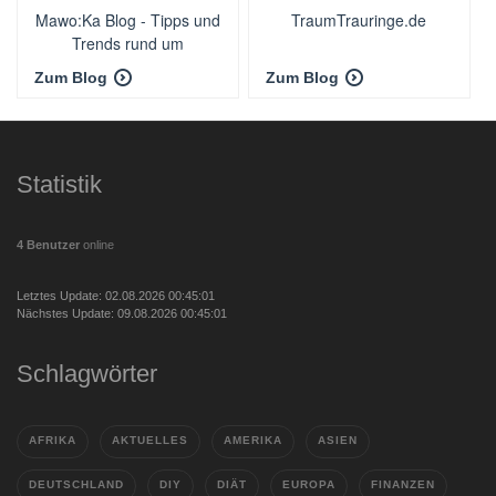
Mawo:Ka Blog - Tipps und
TraumTrauringe.de
Trends rund um
Existenzgründung und
Zum Blog
Zum Blog
Onlinemarketing
Statistik
4 Benutzer
online
Letztes Update: 02.08.2026 00:45:01
Nächstes Update: 09.08.2026 00:45:01
Schlagwörter
AFRIKA
AKTUELLES
AMERIKA
ASIEN
DEUTSCHLAND
DIY
DIÄT
EUROPA
FINANZEN