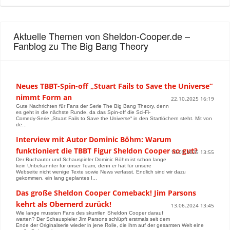
Aktuelle Themen von Sheldon-Cooper.de –
Fanblog zu The Big Bang Theory
Neues TBBT-Spin-off „Stuart Fails to Save the Universe“
nimmt Form an
22.10.2025 16:19
Gute Nachrichten für Fans der Serie The Big Bang Theory, denn
es geht in die nächste Runde, da das Spin-off die Sci-Fi-
Comedy-Serie „Stuart Fails to Save the Universe“ in den Startlöchern steht. Mit von
de...
Interview mit Autor Dominic Böhm: Warum
funktioniert die TBBT Figur Sheldon Cooper so gut?
13.09.2025 13:55
Der Buchautor und Schauspieler Dominic Böhm ist schon lange
kein Unbekannter für unser Team, denn er hat für unsere
Webseite nicht wenige Texte sowie News verfasst. Endlich sind wir dazu
gekommen, ein lang geplantes I...
Das große Sheldon Cooper Comeback! Jim Parsons
kehrt als Obernerd zurück!
13.06.2024 13:45
Wie lange mussten Fans des skurrilen Sheldon Cooper darauf
warten? Der Schauspieler Jim Parsons schlüpft erstmals seit dem
Ende der Originalserie wieder in jene Rolle, die ihm auf der gesamten Welt eine