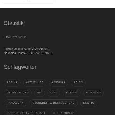
Statistik
6 Benutzer
online
Letztes Update: 09.08.2026 01:15:01
Nächstes Update: 16.08.2026 01:15:01
Schlagwörter
AFRIKA
AKTUELLES
AMERIKA
ASIEN
DEUTSCHLAND
DIY
DIÄT
EUROPA
FINANZEN
HANDWERK
KRANKHEIT & BEHINDERUNG
LGBTIQ
LIEBE & PARTNERSCHAFT
PHILOSOPHIE