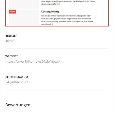
BESITZER
kfznet
WEBSEITE
https://www.lotto-news24.de/news/
BEITRITTSDATUM
24. Januar 2022
Bewertungen