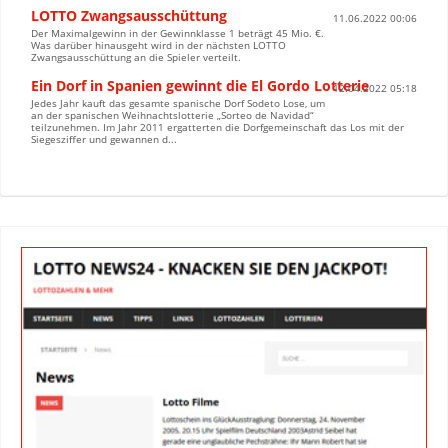
LOTTO Zwangsausschüttung
11.06.2022 00:06
Der Maximalgewinn in der Gewinnklasse 1 beträgt 45 Mio. €.
Was darüber hinausgeht wird in der nächsten LOTTO
Zwangsausschüttung an die Spieler verteilt.
Ein Dorf in Spanien gewinnt die El Gordo Lotterie
12.04.2022 05:18
Jedes Jahr kauft das gesamte spanische Dorf Sodeto Lose, um
an der spanischen Weihnachtslotterie „Sorteo de Navidad“
teilzunehmen. Im Jahr 2011 ergatterten die Dorfgemeinschaft das Los mit der
Siegesziffer und gewannen d...