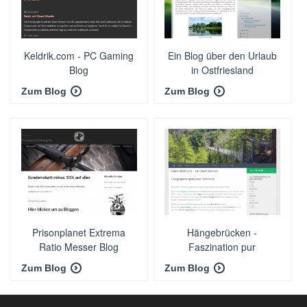
Keldrik.com - PC Gaming
Ein Blog über den Urlaub
Blog
in Ostfriesland
Zum Blog
Zum Blog
Prisonplanet Extrema
Hängebrücken -
Ratio Messer Blog
Faszination pur
Zum Blog
Zum Blog