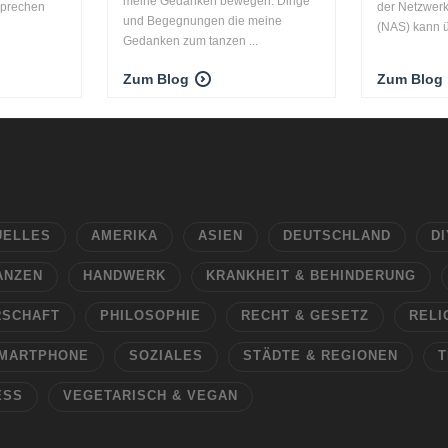
meine Gedanken bewegen. Dinge
sprechen
der Netzwer
und Begegnungen die meine
(NAS) kann ü
Gedanken zum tanzen ...
Zum Blog
Zum Blog
UELLES
AMERIKA
ASIEN
DEUTSCHLAND
DI
ANZEN
HANDWERK
KRANKHEIT & BEHINDERUNG
RSCHAFT
PHILOSOPHIE
RECHT & GESETZ
RELI
MARTPHONE
SOZIALES
STÄDTE & REGIONEN
T
ESS
VEGETARISCH & VEGAN