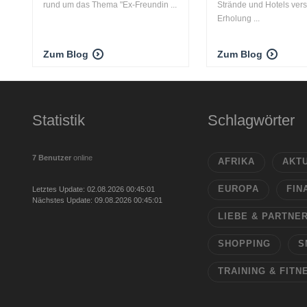
rund um das Thema "Ex-Freundin ...
Strände und Hotels ver
Erholung ...
Zum Blog
Zum Blog
Statistik
Schlagwörter
7 Benutzer
online
AFRIKA
AKT
EUROPA
FIN
Letztes Update: 02.08.2026 00:45:01
Nächstes Update: 09.08.2026 00:45:01
LIEBE & PARTNE
SHOPPING
S
TRAINING & FITN