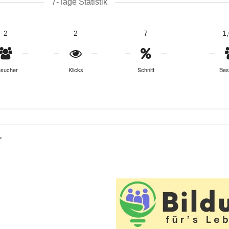
7-Tage Statistik
2
2
7
1
sucher
Klicks
Schnitt
Bes
r