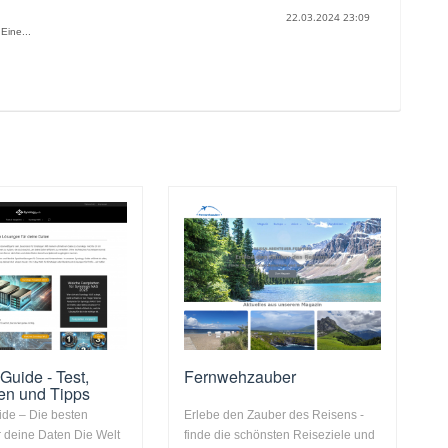
22.03.2024 23:09
Eine...
Guide - Test,
Fernwehzauber
en und Tipps
ide – Die besten
Erlebe den Zauber des Reisens -
 deine Daten Die Welt
finde die schönsten Reiseziele und