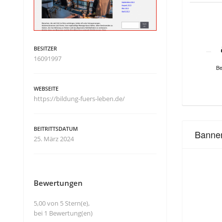
BESITZER
16091997
Be
WEBSEITE
https://bildung-fuers-leben.de/
BEITRITTSDATUM
Banne
25. März 2024
Bewertungen
5,00 von 5 Stern(e),
bei 1 Bewertung(en)