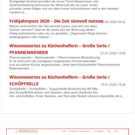
Einzigartige Küchenutensilien als neuer Trend Massenware und
Serienherstellung beherrscht die Wirtschaft wie nie zuvor. Immer
schneller, immer billiger und vor allem immer rücksichtsloser wird in den ärmsten
Ländern d...
Frühjahrsputz 2020 – Die Zeit sinnvoll nutzen
24.04.2020 09:52
Warum nicht einfach die Zeit sinnvoll nutzen und sich von alten
Sachen trennen? Jetzt ist die beste Zeit die Wohnung wieder
richtig aufzuräumen oder neu zu gestalten. Ungenutzte Dinge können
weitergegeben oder verkauf...
Wissenswertes zu Küchenhelfern – Große Serie /
PFANNENWENDER
27.01.2020 13:50
Pfannenwender – Bratenwender – Pfannenmesser Bezeichnung
Er ist wohl einer der häufigsten eingesetzten Küchenutensilien
und aus keiner Küche wegzudenken. Unter dem Küchenhelfer Pfannenwender,
Bratenwender ...
Wissenswertes zu Küchenhelfern – Große Serie /
SCHÖPFKELLE
19.01.2020 14:34
Schöpfkelle – Schöpflöffel – Suppenkelle Bezeichnung Mit Hilfe
des Schöpflöffels lassen sich Speisen, aber auch Getränke Ein-,
Um- und Auffüllen. Feste Speisen, wie Reis oder Nudeln können ebensfalls mit e...