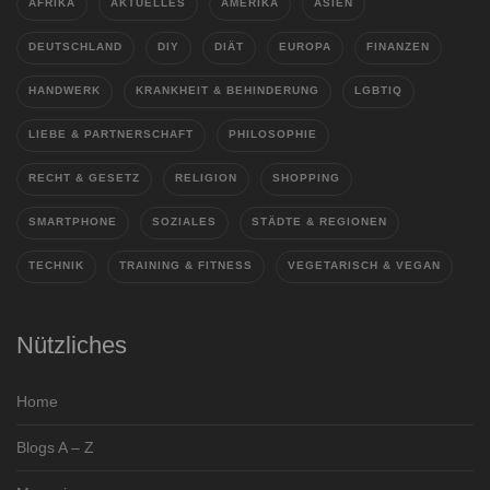
AFRIKA
AKTUELLES
AMERIKA
ASIEN
DEUTSCHLAND
DIY
DIÄT
EUROPA
FINANZEN
HANDWERK
KRANKHEIT & BEHINDERUNG
LGBTIQ
LIEBE & PARTNERSCHAFT
PHILOSOPHIE
RECHT & GESETZ
RELIGION
SHOPPING
SMARTPHONE
SOZIALES
STÄDTE & REGIONEN
TECHNIK
TRAINING & FITNESS
VEGETARISCH & VEGAN
Nützliches
Home
Blogs A – Z