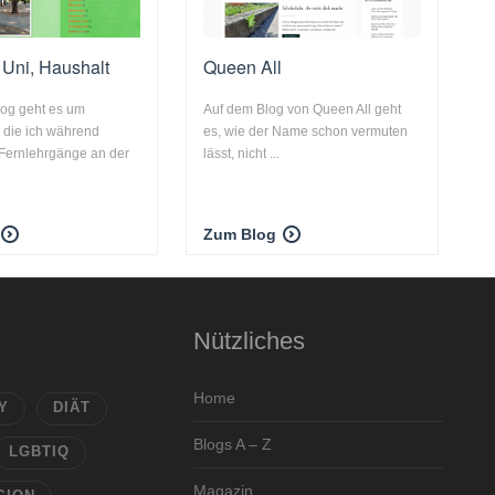
Uni, Haushalt
Queen All
log geht es um
Auf dem Blog von Queen All geht
 die ich während
es, wie der Name schon vermuten
Fernlehrgänge an der
lässt, nicht ...
Zum Blog
Nützliches
Home
Y
DIÄT
Blogs A – Z
LGBTIQ
Magazin