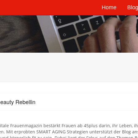
Home
Blog
eauty Rebellin
itale Frauenmagazin bestärkt Frauen ab 45plus darin, ihr Leben, i
en. Mit erprobten SMART AGING Strategien unterstützt der Blog an
und körperlich fit zu sein. Dabei liegt der Fokus auf den Themen 