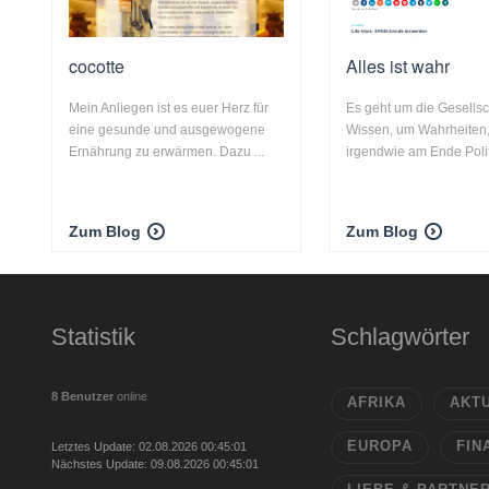
cocotte
Alles ist wahr
Mein Anliegen ist es euer Herz für
Es geht um die Gesellsc
eine gesunde und ausgewogene
Wissen, um Wahrheiten,
Ernährung zu erwärmen. Dazu ...
irgendwie am Ende Politik
Zum Blog
Zum Blog
Statistik
Schlagwörter
8 Benutzer
online
AFRIKA
AKT
EUROPA
FIN
Letztes Update: 02.08.2026 00:45:01
Nächstes Update: 09.08.2026 00:45:01