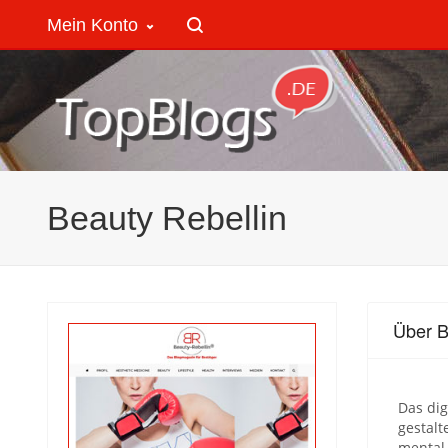
Mein Konto
Beauty Rebellin
Über B
Das dig
gestalt
mental 