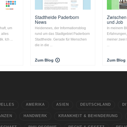
Stadtheide Paderborn
Zwischen 
News
und Job
haft, um
Heidenews, der Informationsblog
In meinem B
 alles
rund um das Stadtgebiet Paderborn
Erfahrungen,
. Ich ...
Stadtheide. Gerade für Menschen
meiner zwei 
die in die ...
...
Zum Blog
Zum Blog
UELLES
AMERIKA
ASIEN
DEUTSCHLAND
DI
ANZEN
HANDWERK
KRANKHEIT & BEHINDERUNG