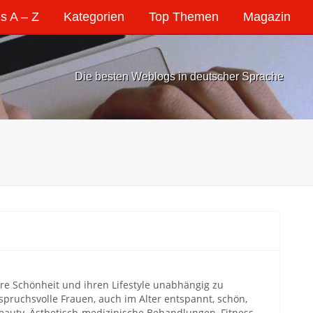
s A – Z
Kategorien
Top Themen
Magazin
Die besten Weblogs in deutscher Sprache
hre Schönheit und ihren Lifestyle unabhängig zu
spruchsvolle Frauen, auch im Alter entspannt, schön,
Beauty, Ästhetisch-medizinische Behandlungen, Fitness