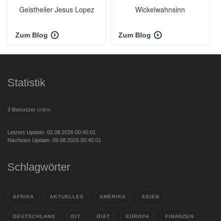
Geistheiler Jesus Lopez
Wickelwahnsinn
Zum Blog
Zum Blog
Statistik
3 Benutzer
online
Letztes Update: 02.08.2026 00:45:01
Nächstes Update: 09.08.2026 00:45:01
Schlagwörter
AFRIKA
AKTUELLES
AMERIKA
ASIEN
DEUTSCHLAND
DIY
DIÄT
EUROPA
FINANZEN