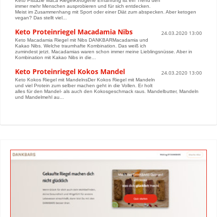
Keto Pistazie Maca RiegelKetogene Ernährung ist ein Trend den
immer mehr Menschen ausprobieren und für sich entdecken.
Meist im Zusammenhang mit Sport oder einer Diät zum abspecken. Aber ketogen
vegan? Das stellt viel...
Keto Proteinriegel Macadamia Nibs
24.03.2020 13:00
Keto Macadamia Riegel mit Nibs DANKBARMacadamia und
Kakao Nibs. Welche traumhafte Kombination. Das weiß ich
zumindest jetzt. Macadamias waren schon immer meine Lieblingsnüsse. Aber in
Kombination mit Kakao Nibs in die...
Keto Proteinriegel Kokos Mandel
24.03.2020 13:00
Keto Kokos Riegel mit MandelnsDer Kokos Riegel mit Mandeln
und viel Protein zum selber machen geht in die Vollen. Er holt
alles für den Mandel- als auch den Kokosgeschmack raus. Mandelbutter, Mandeln
und Mandelmehl au...