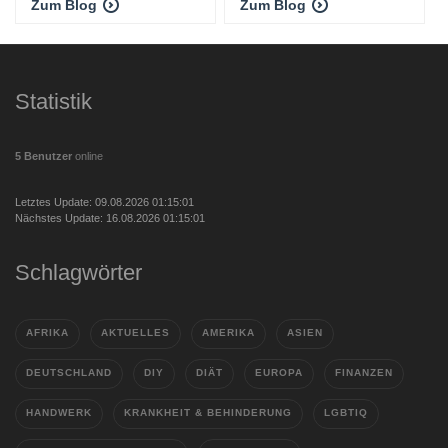
Zum Blog
Zum Blog
Statistik
5 Benutzer
online
Letztes Update: 09.08.2026 01:15:01
Nächstes Update: 16.08.2026 01:15:01
Schlagwörter
AFRIKA
AKTUELLES
AMERIKA
ASIEN
DEUTSCHLAND
DIY
DIÄT
EUROPA
FINANZEN
HANDWERK
KRANKHEIT & BEHINDERUNG
LGBTIQ