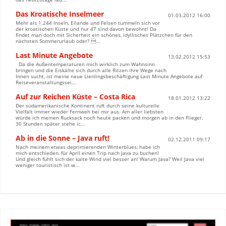
Das Kroatische Inselmeer
01.03.2012 16:00
Mehr als 1.244 Inseln, Eilande und Felsen tummeln sich vor
der kroatischen Küste und nur 47 sind davon bewohnt! Da
findet man doch mit Sicherheit ein schönes, idyllisches Plätzchen für den
nächsten Sommerurlaub oder? ...
Last Minute Angebote
13.02.2012 15:53
Da die Außentemperaturen mich wirklich zum Wahnsinn
bringen und die Eiskälte sich durch alle Ritzen ihre Wege nach
Innen sucht, ist meine neue Lienlingsbeschäftigung Last Minute Angebote auf
Reiseveranstaltungssei...
Auf zur Reichen Küste – Costa Rica
18.01.2012 13:22
Der südamerikanische Kontinent ruft durch seine kulturelle
Vielfalt immer wieder Fernweh bei mir aus. Am aller liebsten
würde ich meinen Rucksack noch heute packen und morgen ab in den Flieger.
30 Stunden später stehe ic...
Ab in die Sonne – Java ruft!
02.12.2011 09:17
Nach meinem etwas deprimierenden Winterblues, habe ich
mich entschieden, für April einen Trip nach Java zu buchen!
Und gleich fühlt sich der kalte Wind viel besser an! Warum Java? Weil Java viel
weniger touristisch ist w...