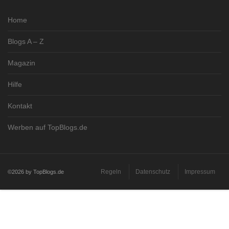
Home
Blogs A – Z
Magazin
Hilfe
Kontakt
Werben auf TopBlogs.de
Regeln
Datenschutz
Impressum
©2026 by TopBlogs.de