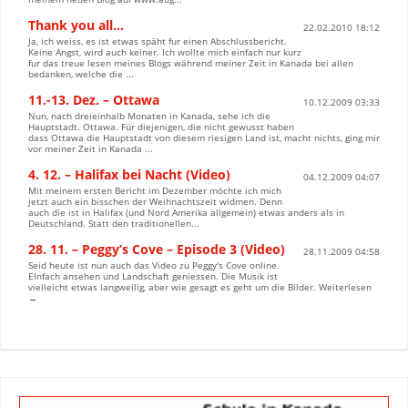
Thank you all…
22.02.2010 18:12
Ja, ich weiss, es ist etwas späht fur einen Abschlussbericht.
Keine Angst, wird auch keiner. Ich wollte mich einfach nur kurz
fur das treue lesen meines Blogs während meiner Zeit in Kanada bei allen
bedanken, welche die ...
11.-13. Dez. – Ottawa
10.12.2009 03:33
Nun, nach dreieinhalb Monaten in Kanada, sehe ich die
Hauptstadt. Ottawa. Für diejenigen, die nicht gewusst haben
dass Ottawa die Hauptstadt von diesem riesigen Land ist, macht nichts, ging mir
vor meiner Zeit in Kanada ...
4. 12. – Halifax bei Nacht (Video)
04.12.2009 04:07
Mit meinem ersten Bericht im Dezember möchte ich mich
jetzt auch ein bisschen der Weihnachtszeit widmen. Denn
auch die ist in Halifax (und Nord Amerika allgemein) etwas anders als in
Deutschland. Statt den traditionellen...
28. 11. – Peggy’s Cove – Episode 3 (Video)
28.11.2009 04:58
Seid heute ist nun auch das Video zu Peggy's Cove online.
EInfach ansehen und Landschaft geniessen. Die Musik ist
vielleicht etwas langweilig, aber wie gesagt es geht um die Bilder. Weiterlesen
→