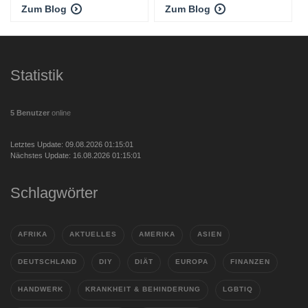
Zum Blog
Zum Blog
Statistik
5 Benutzer
online
Letztes Update: 09.08.2026 01:15:01
Nächstes Update: 16.08.2026 01:15:01
Schlagwörter
AFRIKA
AKTUELLES
AMERIKA
ASIEN
DEUTSCHLAND
DIY
DIÄT
EUROPA
FINANZEN
HANDWERK
KRANKHEIT & BEHINDERUNG
LGBTIQ