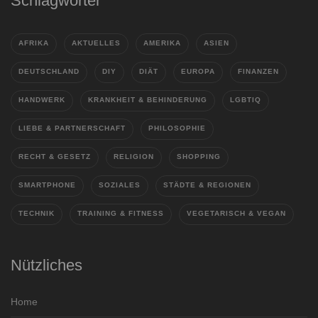
Schlagwörter
AFRIKA
AKTUELLES
AMERIKA
ASIEN
DEUTSCHLAND
DIY
DIÄT
EUROPA
FINANZEN
HANDWERK
KRANKHEIT & BEHINDERUNG
LGBTIQ
LIEBE & PARTNERSCHAFT
PHILOSOPHIE
RECHT & GESETZ
RELIGION
SHOPPING
SMARTPHONE
SOZIALES
STÄDTE & REGIONEN
TECHNIK
TRAINING & FITNESS
VEGETARISCH & VEGAN
Nützliches
Home