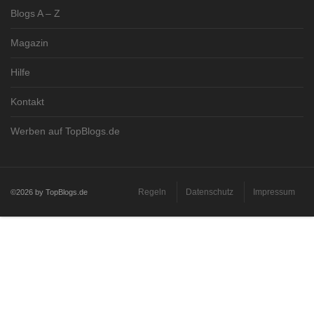
Blogs A – Z
Magazin
Hilfe
Kontakt
Werben auf TopBlogs.de
Regeln
Datenschutz
Impressum
©2026 by TopBlogs.de