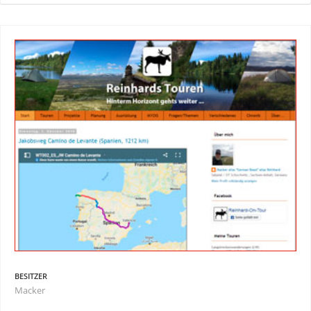
BESITZER
Macker