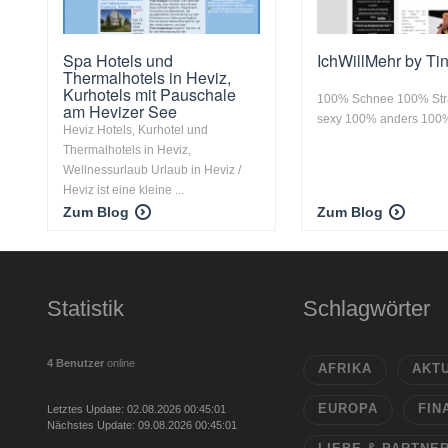
Spa Hotels und
IchWillMehr by Tin
Thermalhotels in Heviz,
Kurhotels mit Pauschale
100% Schnee 100% St
am Hevizer See
sexy 100% anders 100%
Heviz Hotels, Kurhotel und
Thermalhotels in Heviz,
Wellnessurlaub Urlaub in Heviz /
Heviz ist eine kleine ...
Zum Blog
Zum Blog
Statistik
Schlagwörter
4 Benutzer
online
AFRIKA
AKT
EUROPA
FIN
Letztes Update: 02.08.2026 00:45:01
Nächstes Update: 09.08.2026 00:45:01