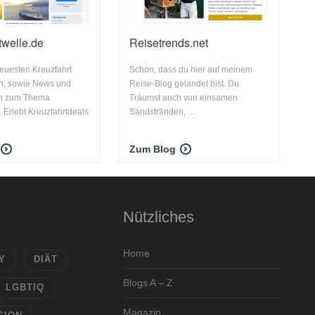
twelle.de
Reisetrends.net
neuesten Kreuzfahrt
Schön, dass du hier auf meinem
, sowie News und
Reise-Blog gelandet bist. Du
en zum Thema
Träumst auch von einsamen
. Erlebt Kreuzfahrtdeals
Sandstränden, ...
Zum Blog
Nützliches
Home
Y
DIÄT
Blogs A – Z
LGBTIQ
Magazin