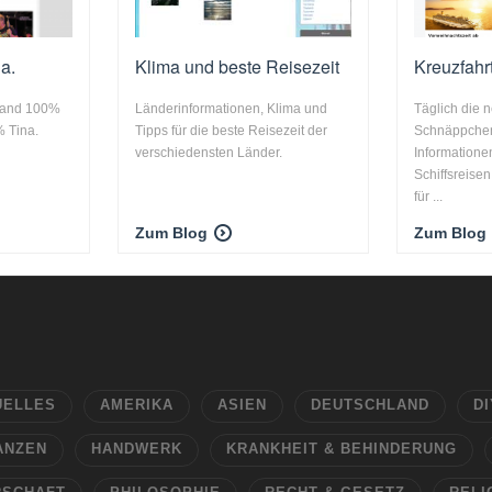
a.
Klima und beste Reisezeit
Kreuzfahr
rand 100%
Länderinformationen, Klima und
Täglich die 
 Tina.
Tipps für die beste Reisezeit der
Schnäppchen
verschiedensten Länder.
Information
Schiffsreisen
für ...
Zum Blog
Zum Blog
UELLES
AMERIKA
ASIEN
DEUTSCHLAND
DI
ANZEN
HANDWERK
KRANKHEIT & BEHINDERUNG