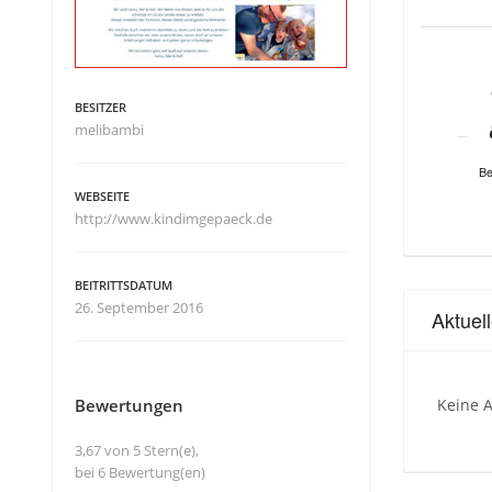
BESITZER
melibambi
Be
WEBSEITE
http://www.kindimgepaeck.de
BEITRITTSDATUM
26. September 2016
Aktuel
Bewertungen
Keine A
3,67 von 5 Stern(e),
bei 6 Bewertung(en)