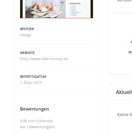
BESITZER
rlange
Be
WEBSEITE
http://www.take-money.de
BEITRITTSDATUM
1. März 2015
Aktuel
Bewertungen
Keine A
0,00 von 5 Stern(e),
bei 1 Bewertung(en)