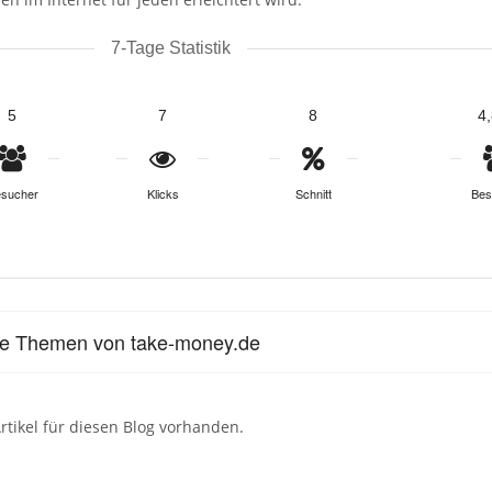
7-Tage Statistik
5
7
8
4
sucher
Klicks
Schnitt
Bes
le Themen von take-money.de
rtikel für diesen Blog vorhanden.