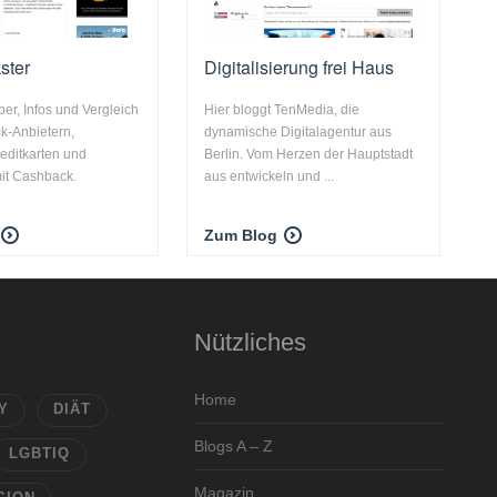
ster
Digitalisierung frei Haus
ber, Infos und Vergleich
Hier bloggt TenMedia, die
k-Anbietern,
dynamische Digitalagentur aus
editkarten und
Berlin. Vom Herzen der Hauptstadt
it Cashback.
aus entwickeln und ...
Zum Blog
Nützliches
Home
Y
DIÄT
Blogs A – Z
LGBTIQ
Magazin