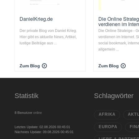
DanielKrieg.de
Die Online Strateg
verdienen im Inter
Der private Blog von Daniel Krieg.
Die Online Strateige - G
Hier gibt es aktuelle News, Artikel,
verdienen im Internet. S
lustige Beiträge aus ...
social bookmark, interne
allgemein ...
Zum Blog
Zum Blog
Statistik
Schlagwörter
8 Benutzer
online
AFRIKA
AKT
EUROPA
FIN
Letztes Update: 02.08.2026 00:45:01
Nächstes Update: 09.08.2026 00:45:01