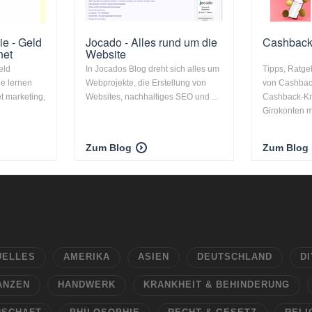
ie - Geld
Jocado - Alles rund um die
Cashback
net
Website
eld
In Jocados Blog dreht sich alles um
Tipps, Ratge
ie lernen
Webprojekte, die Erstellung von
von Cashbac
t marketing,
Websites, nachhaltiges SEO und ...
Cashback-Kr
Girokonten m
Zum Blog
Zum Blog
UELLES
AMERIKA
ASIEN
DEUTSCHLAND
DI
ANZEN
HANDWERK
KRANKHEIT & BEHINDERUNG