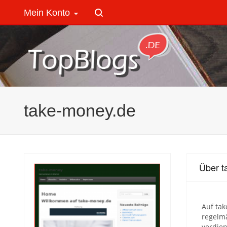
Mein Konto
take-money.de
Über t
Auf tak
regelm
verdien