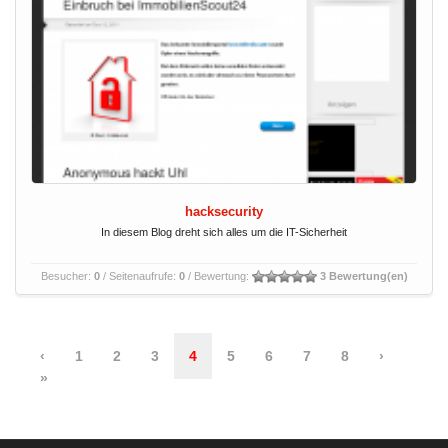
hacksecurity
In diesem Blog dreht sich alles um die IT-Sicherheit
Besucher:
0
/ Seitenaufrufe:
0
/ Bewertung:
3 Bewertung(en)
‹
1
2
3
4
5
6
7
8
›
»