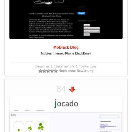
MoBlack Blog
Mobiles Internet iPhone BlackBerry
Besucher:
1
/ Seitenaufrufe:
1
/ Bewertung:
Noch ohne Bewertung
84