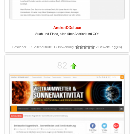
AndroiDDeluxe
Such und Finde, alles über Andriod und CO!
Besucher:
1
/ Seitenaufrufe:
1
/ Bewertung:
2 Bewertung(en)
82