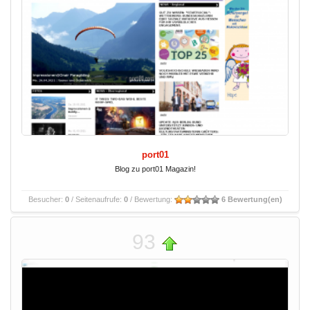
port01
Blog zu port01 Magazin!
Besucher:
0
/ Seitenaufrufe:
0
/ Bewertung:
6 Bewertung(en)
93