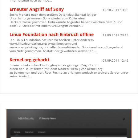
Internetseite nach dem De...
Erneuter Angriff auf Sony
12.10.2011 13:03
Sechs Monate nach dem großem Datenklau-Skandal ist der
Unterhaltungskonzern Sony wieder zum Opfer einer
Hackerattacke geworden. Unbekannte Angreifer haben zwischen dem 7. und
dem 10. Oktober mit einem Großangriff versuch...
Linux Foundation nach Einbruch offline
11.09.2011 23:19
Die Linux Foundation hat ihre Webseiten, unter anderem
www.linuxfoundation.org, www.linux.com und
www.openprinting.org, und alle dazugehörenden Subdomains vorübergehend
vom Netz genommen. Anstatt der gewohnten Webseiten ...
Kernel.org gehackt
01.09.2011 12:42
Einem unbekannten Eindringling ist es gelungen Zugriff auf
einen der Hauptserver (mit dem Namen “Hera”) von Kernel.org
zu bekommen und dort Root-Rechte zu erlangen woduch er weitere Server unter
seine Kontrol...