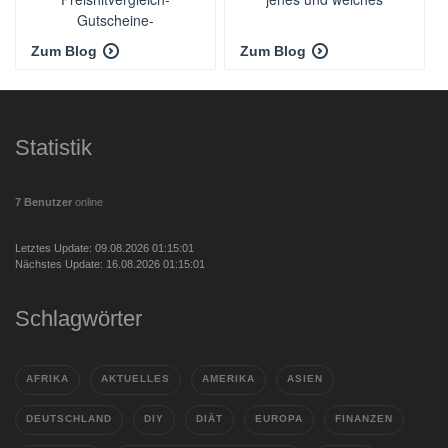
Gutscheine-
Gutscheincodes
Zum Blog
Zum Blog
Statistik
7 Benutzer
online
Letztes Update: 09.08.2026 01:15:01
Nächstes Update: 16.08.2026 01:15:01
Schlagwörter
AFRIKA
AKTUELLES
AMERIKA
ASIEN
DEUTSCHLAND
DIY
DIÄT
EUROPA
FINANZEN