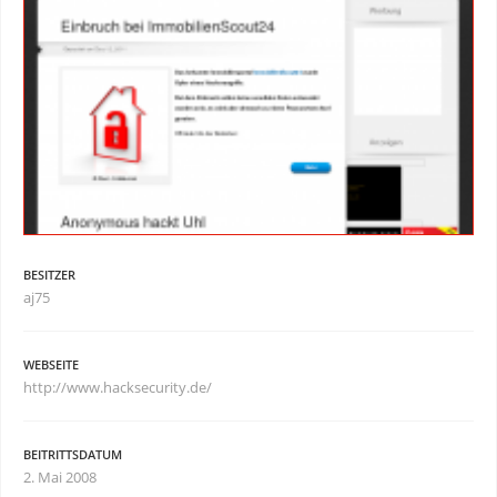
BESITZER
aj75
WEBSEITE
http://www.hacksecurity.de/
BEITRITTSDATUM
2. Mai 2008