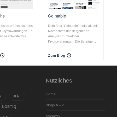
chs
Cointable
chs.de erfährst du alles
Dein Blog "Cointable" bietet aktuelle
er Kryptowährungen. Es
Nachrichten und tiefgehende
n beantwortet wie:
Analysen zur Welt der
Kryptowährungen. Die Beiträge ...
Zum Blog
Nützliches
Home
Y
DIÄT
Blogs A – Z
LGBTIQ
Magazin