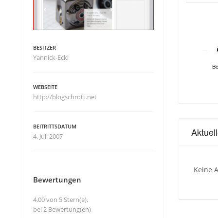
BESITZER
Yannick-Eckl
Be
WEBSEITE
http://blogschrott.net
BEITRITTSDATUM
Aktuel
4. Juli 2007
Keine A
Bewertungen
4,00 von 5 Stern(e),
bei 2 Bewertung(en)