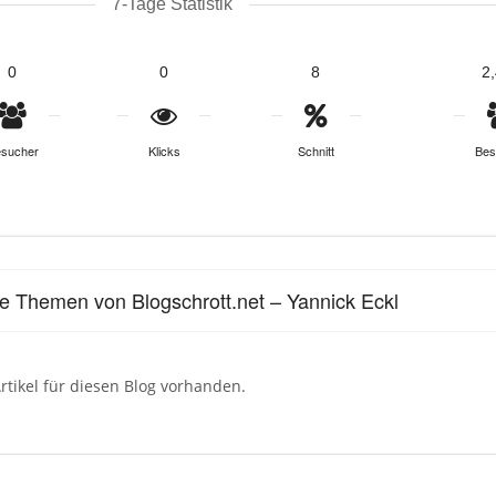
7-Tage Statistik
0
0
8
2
sucher
Klicks
Schnitt
Bes
le Themen von Blogschrott.net – Yannick Eckl
rtikel für diesen Blog vorhanden.