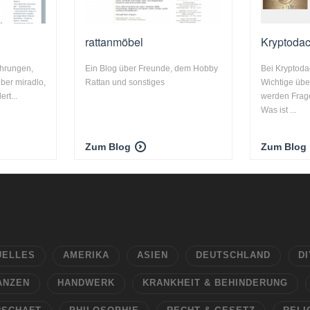
rattanmöbel
Kryptoda
ahrungen,
Ein Blog über Freunde, dem Hobby
Bei Kryptoda
über miradlo,
Rattan und sonstiges
Wichtige üb
rt...
werden Frage
Was ist ...
Zum Blog
Zum Blog
UELLES
AMERIKA
ASIEN
DEUTSCHLAND
DI
ANZEN
HANDWERK
KRANKHEIT & BEHINDERUNG