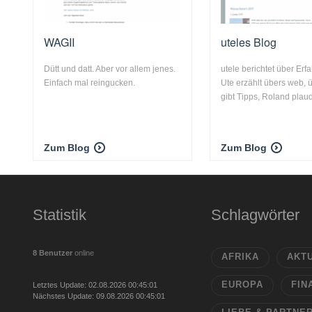
WAGII
uteles Blog
Dütt und datt. Aber vor allem jenes.
utele berichtet über Erf
Einfach mal reingucken.
Ute erzählt übers web, 
gibt Tipps, Roland plaude
Zum Blog
Zum Blog
Statistik
Schlagwörter
8 Benutzer
online
AFRIKA
AKT
EUROPA
FIN
Letztes Update: 02.08.2026 00:45:01
Nächstes Update: 09.08.2026 00:45:01