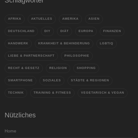
Schlagwörter
AFRIKA
AKTUELLES
AMERIKA
ASIEN
DEUTSCHLAND
DIY
DIÄT
EUROPA
FINANZEN
HANDWERK
KRANKHEIT & BEHINDERUNG
LGBTIQ
LIEBE & PARTNERSCHAFT
PHILOSOPHIE
RECHT & GESETZ
RELIGION
SHOPPING
SMARTPHONE
SOZIALES
STÄDTE & REGIONEN
TECHNIK
TRAINING & FITNESS
VEGETARISCH & VEGAN
Nützliches
Home