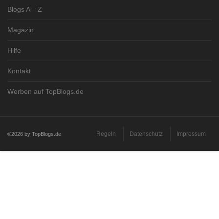
Blogs A – Z
Magazin
Hilfe
Kontakt
Werben auf TopBlogs.de
Regeln
Datenschutz
Impressum
©2026 by TopBlogs.de