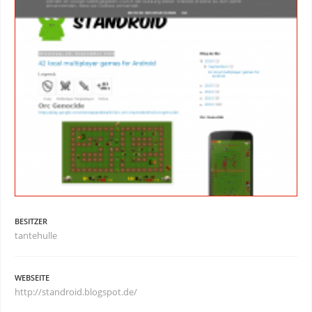
BESITZER
tantehulle
WEBSEITE
http://standroid.blogspot.de/