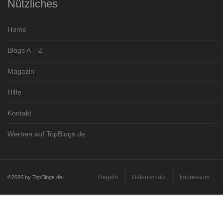
Nützliches
Home
Blogs A – Z
Magazin
Hilfe
Kontakt
Werben auf TopBlogs.de
Regeln
Datenschutz
Impressum
©2026 by TopBlogs.de