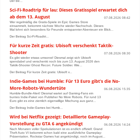
Der Be...
Sci-Fi-Roadtrip für lau: Dieses Gratisspiel erwartet dich
ab dem 13. August
07.08.2026 08:42
Wer regelmäßig die Gratis-Spiele im Epic Games Store
einsammelt, bekommt nächste Woche wieder Nachschub. Dieses
Mal lohnt sich besonders für Freunde entspannter Abenteuer ein Blick...
Der Beitrag Sci-Fi-Roadtri...
Für kurze Zeit gratis: Ubisoft verschenkt Taktik-
Shooter
07.08.2026 08:30
Es gibt wieder etwas umsonst! Diesmal zeigt sich Ubisoft
spendabel und verschenkt noch bis zum 13. August 2026 den
Taktik-Shooter Ghost Recon: Future Soldier. Wie...
Der Beitrag Für kurze Zeit gratis: Ubisoft v...
Indie-Games bei Humble: Für 13 Euro gibt’s die No-
More-Robots-Wundertüte
06.08.2026 15:35
Humble-Bundle-Alert! Diesmal wartet auf Gaming-Fans ein
buntes Indie-Paket von Publisher No More Robots. Für rund 13
Euro gibt es eine ziemlich eigenwillige Mischung aus ganz...
Der Beitrag Indie-Games bei Humb...
Wird bei Netflix gezeigt: Detaillierte Gameplay-
Vorstellung zu GTA 6 angekündigt
06.08.2026 14:24
Nach Monaten voller Spekulationen ist es endlich offiziell: Grand
Theft Auto VI bekommt schon bald eine ausführliche Gameplay-
Präsentation. Rockstar Games hat angekündigt, noch im August...