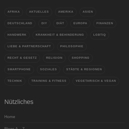
AFRIKA
AKTUELLES
AMERIKA
ASIEN
DEUTSCHLAND
DIY
DIÄT
EUROPA
FINANZEN
HANDWERK
KRANKHEIT & BEHINDERUNG
LGBTIQ
LIEBE & PARTNERSCHAFT
PHILOSOPHIE
RECHT & GESETZ
RELIGION
SHOPPING
SMARTPHONE
SOZIALES
STÄDTE & REGIONEN
TECHNIK
TRAINING & FITNESS
VEGETARISCH & VEGAN
Nützliches
Home
Blogs A – Z