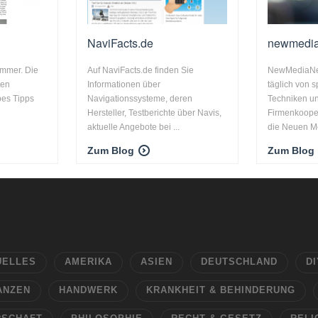
NaviFacts.de
newmedia
ummer. Die
Auf NaviFacts.de finden Sie
NewMediaNet
ten
Informationen über
täglich von
bes Tipps
Navigationssysteme, deren
Techniken u
Hersteller, Testberichte über Navis,
Firmenkoope
aktuelle Angebote bei ...
die Neuen Me
Zum Blog
Zum Blog
UELLES
AMERIKA
ASIEN
DEUTSCHLAND
DI
ANZEN
HANDWERK
KRANKHEIT & BEHINDERUNG