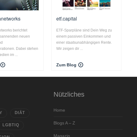
networks
etf.capital
works berichtet
ETF-Sparpläne sind Dein Weg zu
 spannenden neuen
einem passiven Einkommen und
nd
einer staatsunabhängigen Rente.
rationen. Dabei stehen
Wir zeigen dir ...
dien im ...
Zum Blog
Nützliches
Home
Y
DIÄT
Blogs A – Z
LGBTIQ
Magazin