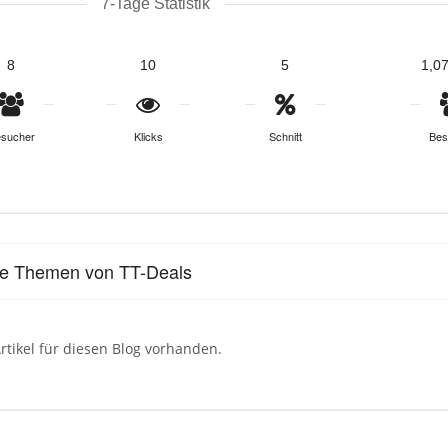
7-Tage Statistik
8
10
5
1,0
sucher
Klicks
Schnitt
Bes
le Themen von TT-Deals
rtikel für diesen Blog vorhanden.