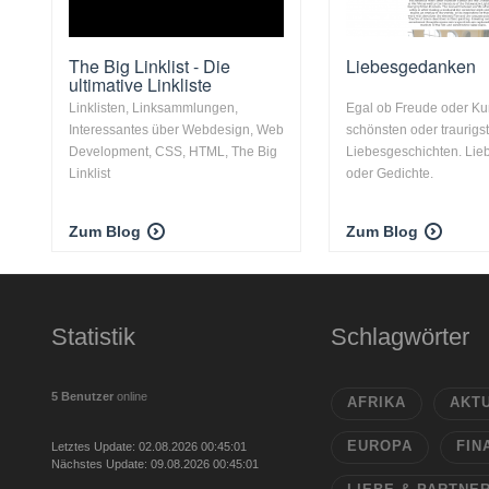
The Big Linklist - Die
Liebesgedanken
ultimative Linkliste
Linklisten, Linksammlungen,
Egal ob Freude oder K
Interessantes über Webdesign, Web
schönsten oder traurigs
Development, CSS, HTML, The Big
Liebesgeschichten. Lie
Linklist
oder Gedichte.
Zum Blog
Zum Blog
Statistik
Schlagwörter
5 Benutzer
online
AFRIKA
AKT
EUROPA
FIN
Letztes Update: 02.08.2026 00:45:01
Nächstes Update: 09.08.2026 00:45:01