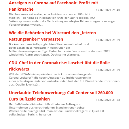
Anzeigen zu Corona auf Facebook: Profit mit
Panikmache
17.02.2021 21:40
Die Pandemie sei vorbei, eine Inzidenz von unter 100 nicht
möglich – so heißt es in bezahlten Anzeigen auf Facebook. AfD-
Seiten sponsern zudem die Verbreitung unbelegter Behauptungen oder sogar
Verschwörungsmythen,...
Wie die Behörden bei Wirecard den „letzten
Rettungsanker“ verpassten
17.02.2021 21:39
Bis kurz vor dem Kollaps glaubten Staatsanwaltschaft und
Bafin daran, dass Wirecard in Asien über ein
Milliardenvermögen verfüge. Dabei hatte ein Fonds aus London seit 2019
wiederholt Alarm geschlagen. Doch seine Warnung...
CDU-Chef in der Coronakrise: Laschet übt die Rolle
rückwärts
17.02.2021 21:39
Will der NRW-Ministerpräsident zurück zu seinem Image als
Corona-Lockerer? Mit neuen Aussagen zu Inzidenzwerten in
einer schludrigen Rede vor Parteifreunden löst der CDU-Vorsitzende Irritationen
aus. Quelle & vollstä...
Unerlaubte Telefonwerbung: Call Center soll 260.000
Euro Bußgeld zahlen
17.02.2021 21:38
Der Call-Center-Betreiber KiKxxl habe im Auftrag von
Unternehmen aus verschiedenen Branchen unerlaubte
Werbeanrufe durchgeführt, moniert die Bundesnetzagentur. Quelle &
vollständiger Bericht: heise.de