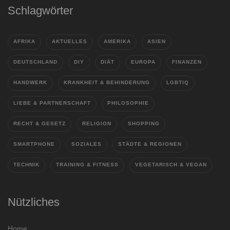
Schlagwörter
AFRIKA
AKTUELLES
AMERIKA
ASIEN
DEUTSCHLAND
DIY
DIÄT
EUROPA
FINANZEN
HANDWERK
KRANKHEIT & BEHINDERUNG
LGBTIQ
LIEBE & PARTNERSCHAFT
PHILOSOPHIE
RECHT & GESETZ
RELIGION
SHOPPING
SMARTPHONE
SOZIALES
STÄDTE & REGIONEN
TECHNIK
TRAINING & FITNESS
VEGETARISCH & VEGAN
Nützliches
Home