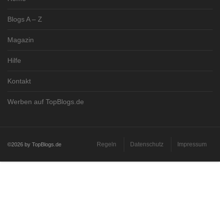
Blogs A – Z
Magazin
Hilfe
Kontakt
Werben auf TopBlogs.de
Regeln
Datenschutz
Impressum
©2026 by TopBlogs.de