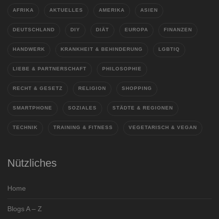
AFRIKA
AKTUELLES
AMERIKA
ASIEN
DEUTSCHLAND
DIY
DIÄT
EUROPA
FINANZEN
HANDWERK
KRANKHEIT & BEHINDERUNG
LGBTIQ
LIEBE & PARTNERSCHAFT
PHILOSOPHIE
RECHT & GESETZ
RELIGION
SHOPPING
SMARTPHONE
SOZIALES
STÄDTE & REGIONEN
TECHNIK
TRAINING & FITNESS
VEGETARISCH & VEGAN
Nützliches
Home
Blogs A – Z