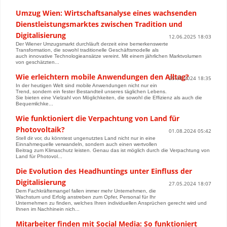
Umzug Wien: Wirtschaftsanalyse eines wachsenden
Dienstleistungsmarktes zwischen Tradition und
Digitalisierung
12.06.2025 18:03
Der Wiener Umzugsmarkt durchläuft derzeit eine bemerkenswerte
Transformation, die sowohl traditionelle Geschäftsmodelle als
auch innovative Technologieansätze vereint. Mit einem jährlichen Marktvolumen
von geschätzten...
Wie erleichtern mobile Anwendungen den Alltag?
25.08.2024 18:35
In der heutigen Welt sind mobile Anwendungen nicht nur ein
Trend, sondern ein fester Bestandteil unseres täglichen Lebens.
Sie bieten eine Vielzahl von Möglichkeiten, die sowohl die Effizienz als auch die
Bequemlichke...
Wie funktioniert die Verpachtung von Land für
Photovoltaik?
01.08.2024 05:42
Stell dir vor, du könntest ungenutztes Land nicht nur in eine
Einnahmequelle verwandeln, sondern auch einen wertvollen
Beitrag zum Klimaschutz leisten. Genau das ist möglich durch die Verpachtung von
Land für Photovol...
Die Evolution des Headhuntings unter Einfluss der
Digitalisierung
27.05.2024 18:07
Dem Fachkräftemangel fallen immer mehr Unternehmen, die
Wachstum und Erfolg anstreben zum Opfer, Personal für Ihr
Unternehmen zu finden, welches Ihren individuellen Ansprüchen gerecht wird und
Ihnen im Nachhinein nich...
Mitarbeiter finden mit Social Media: So funktioniert