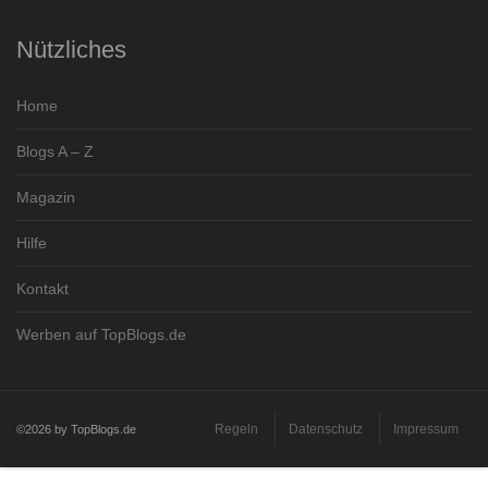
Nützliches
Home
Blogs A – Z
Magazin
Hilfe
Kontakt
Werben auf TopBlogs.de
Regeln
Datenschutz
Impressum
©2026 by TopBlogs.de