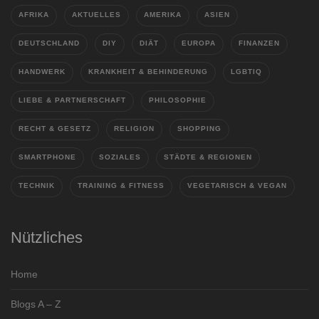
AFRIKA
AKTUELLES
AMERIKA
ASIEN
DEUTSCHLAND
DIY
DIÄT
EUROPA
FINANZEN
HANDWERK
KRANKHEIT & BEHINDERUNG
LGBTIQ
LIEBE & PARTNERSCHAFT
PHILOSOPHIE
RECHT & GESETZ
RELIGION
SHOPPING
SMARTPHONE
SOZIALES
STÄDTE & REGIONEN
TECHNIK
TRAINING & FITNESS
VEGETARISCH & VEGAN
Nützliches
Home
Blogs A – Z