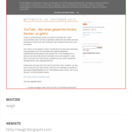
BESITZER
wagii
WEBSEITE
http://wagii.blogspot.com