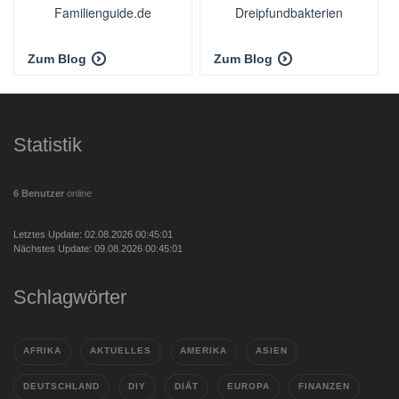
Familienguide.de
Dreipfundbakterien
Zum Blog
Zum Blog
Statistik
6 Benutzer
online
Letztes Update: 02.08.2026 00:45:01
Nächstes Update: 09.08.2026 00:45:01
Schlagwörter
AFRIKA
AKTUELLES
AMERIKA
ASIEN
DEUTSCHLAND
DIY
DIÄT
EUROPA
FINANZEN