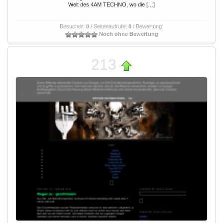
Welt des 4AM TECHNO, wo die […]
Besucher:
0
/ Seitenaufrufe:
0
/ Bewertung:
Noch ohne Bewertung
213