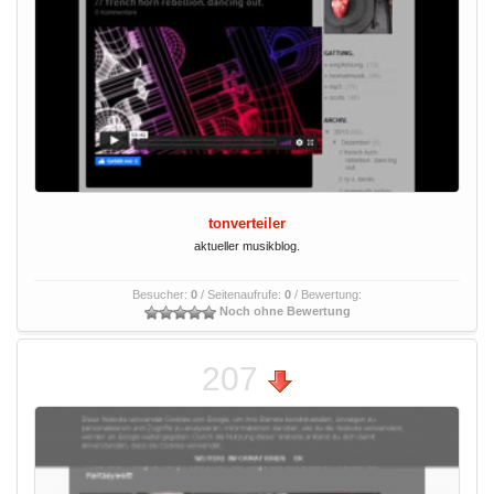
tonverteiler
aktueller musikblog.
Besucher:
0
/ Seitenaufrufe:
0
/ Bewertung:
Noch ohne Bewertung
207