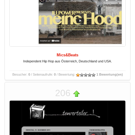
Mics&Beats
Independent Hip Hop aus Österreich, Deutschland und USA.
Besucher:
0
/ Seitenaufrufe:
0
/ Bewertung:
1 Bewertung(en)
206