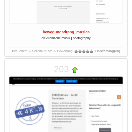
bewegungsdrang_musica
elektronische musik | photography
Besucher:
0
/ Seitenaufrufe:
0
/ Bewertung:
1 Bewertung(en)
203