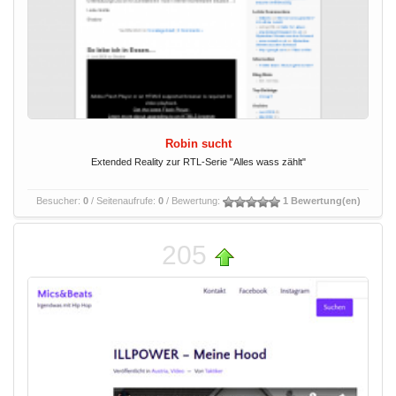
Robin sucht
Extended Reality zur RTL-Serie "Alles wass zählt"
Besucher:
0
/ Seitenaufrufe:
0
/ Bewertung:
1 Bewertung(en)
205