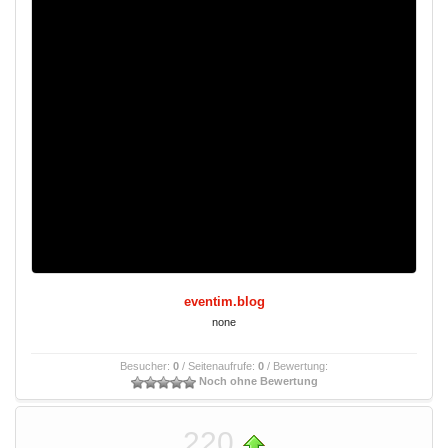
eventim.blog
none
Besucher:
0
/ Seitenaufrufe:
0
/ Bewertung:
Noch ohne Bewertung
220