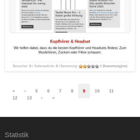
Kopfhörer & Headset
Wir helfen dabei, dass du die besten Kopfhörer und Headsets findest. Zum
Musikhören, Zocken oder Filme schauen.
Besucher:
0
/ Seitenaufrufe:
0
/ Bewertung:
1 Bewertung(en)
«
‹
5
6
7
8
9
10
11
12
13
›
»
Statistik