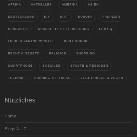
AFRIKA
AKTUELLES
AMERIKA
ASIEN
DEUTSCHLAND
DIY
DIÄT
EUROPA
FINANZEN
HANDWERK
KRANKHEIT & BEHINDERUNG
LGBTIQ
LIEBE & PARTNERSCHAFT
PHILOSOPHIE
RECHT & GESETZ
RELIGION
SHOPPING
SMARTPHONE
SOZIALES
STÄDTE & REGIONEN
TECHNIK
TRAINING & FITNESS
VEGETARISCH & VEGAN
Nützliches
Home
Blogs A – Z