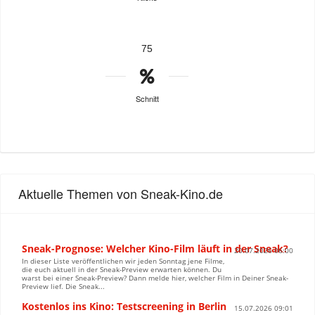
75
Schnitt
Aktuelle Themen von Sneak-Kino.de
Sneak-Prognose: Welcher Kino-Film läuft in der Sneak?
20.07.2026 06:00
In dieser Liste veröffentlichen wir jeden Sonntag jene Filme,
die euch aktuell in der Sneak-Preview erwarten können. Du
warst bei einer Sneak-Preview? Dann melde hier, welcher Film in Deiner Sneak-
Preview lief. Die Sneak...
Kostenlos ins Kino: Testscreening in Berlin
15.07.2026 09:01