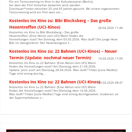
Für ein Testscreening im Kino in der Kulturbrauerei (Berlin),
bei dem der Film hinterher bewertet wird, werden
Zuschauer*innen zwischen 20 und 65 Jahren gesucht. Bei einem sogenannten
Testscreening wird ein Film weit vor...
Kostenlos ins Kino zu: Bibi Blocksberg – Das große
Hexentreffen (UCI-Kinos)
28.04.2026 11:46
Kostenlos ins Kino zu Bibi Blocksberg – Das große
Hexentreffen: (Eine Aktion vom UCI) Wann finden die
Vorstellungen statt? Am Sonntag, dem 03.05.2026. Was läuft? Die junge Hexe
Bibi ist überglücklich: Der Hexenkongress f...
Kostenlos ins Kino zu: 22 Bahnen (UCI-Kinos) – Neuer
Termin (Update: nochmal neuer Termin)
14.04.2026 17:00
Kostenlos ins Kino zu 22 Bahnen: (Eine Aktion vom UCI) Wann
finden die Vorstellungen statt? Am Dienstag, dem 21.04.2026.
Update: Jetzt auch am Dienstag, 28.04.2026. Was läuft? Tildas (Luna Wedler)
Tage sind streng durchg...
Kostenlos ins Kino zu: 22 Bahnen (UCI-Kinos)
10.04.2026 08:47
Kostenlos ins Kino zu 22 Bahnen: (Eine Aktion vom UCI) Wann
finden die Vorstellungen statt? Am Dienstag, dem 14.04.2026.
Was läuft? Tildas (Luna Wedler) Tage sind streng durchgetaktet: studieren, an
der Supermarktkasse s...