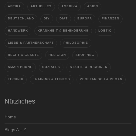
AFRIKA
AKTUELLES
AMERIKA
ASIEN
DEUTSCHLAND
DIY
DIÄT
EUROPA
FINANZEN
HANDWERK
KRANKHEIT & BEHINDERUNG
LGBTIQ
LIEBE & PARTNERSCHAFT
PHILOSOPHIE
RECHT & GESETZ
RELIGION
SHOPPING
SMARTPHONE
SOZIALES
STÄDTE & REGIONEN
TECHNIK
TRAINING & FITNESS
VEGETARISCH & VEGAN
Nützliches
Home
Blogs A – Z