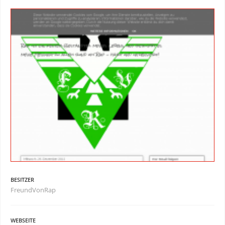
BESITZER
FreundVonRap
WEBSEITE