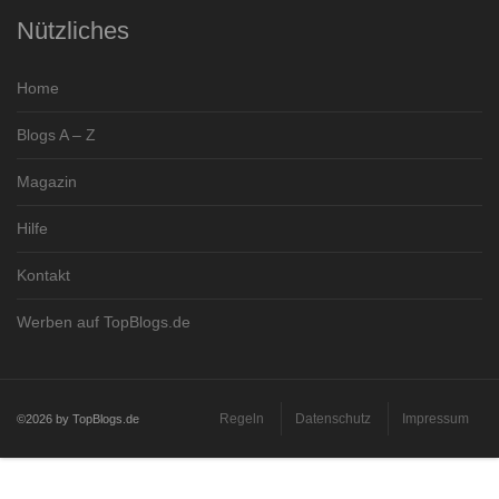
Nützliches
Home
Blogs A – Z
Magazin
Hilfe
Kontakt
Werben auf TopBlogs.de
Regeln
Datenschutz
Impressum
©2026 by TopBlogs.de