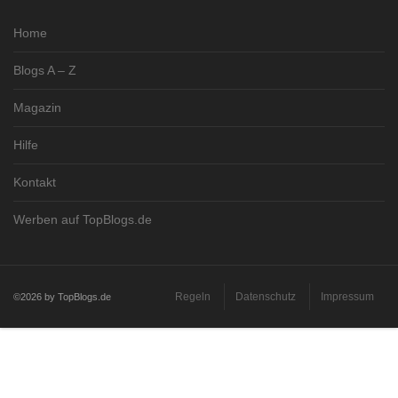
Home
Blogs A – Z
Magazin
Hilfe
Kontakt
Werben auf TopBlogs.de
Regeln
Datenschutz
Impressum
©2026 by TopBlogs.de