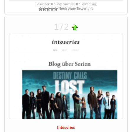
Besucher:
0
/ Seitenaufrufe:
0
/ Bewertung:
Noch ohne Bewertung
172
Intoseries