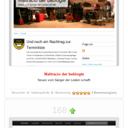
Maltracio der beblogte
Neues vom Sänger der Leiden schafft
Besucher:
0
/ Seitenaufrufe:
0
/ Bewertung:
3 Bewertung(en)
168