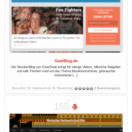
GearBlog.de
Der MusikerBlog von GearDude bringt Dir witzige Videos, hilfreiche Ratgeber
und tolle Themen rund um das Thema Musikinstrumente, gebrauchte
Instrumente […]
Besucher:
0
/ Seitenaufrufe:
0
/ Bewertung:
2 Bewertung(en)
155