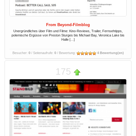
From Beyond-Filmblog
Unergründliches über Film und Filme: Kino-Reviews, Trailer, Fernsehtipps,
polemische Ergüsse von Preston Sturges bis Michael Bay, Veronica Lake bis
Halle […]
Besucher:
0
/ Seitenaufrufe:
0
/ Bewertung:
4 Bewertung(en)
175