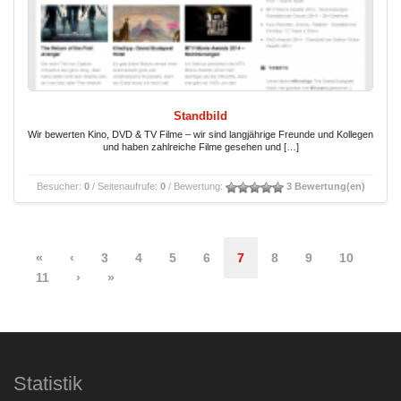
Standbild
Wir bewerten Kino, DVD & TV Filme – wir sind langjährige Freunde und Kollegen
und haben zahlreiche Filme gesehen und […]
Besucher:
0
/ Seitenaufrufe:
0
/ Bewertung:
3 Bewertung(en)
«
‹
3
4
5
6
7
8
9
10
11
›
»
Statistik