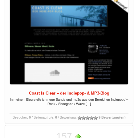
Coast Is Clear – der Indiepop- & MP3-Blog
In meinem Blog stelle ich neue Bands und mp3s aus den Bereichen Indiepop / –
Rock / Shoegaze / Wave […]
Besucher:
0
/ Seitenaufrufe:
0
/ Bewertung:
9 Bewertung(en)
157