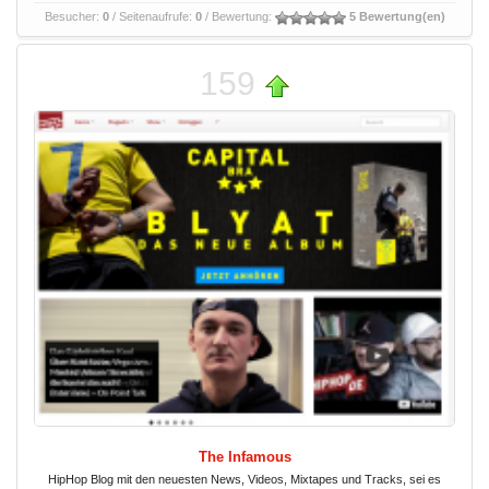
Besucher:
0
/ Seitenaufrufe:
0
/ Bewertung:
5 Bewertung(en)
159
The Infamous
HipHop Blog mit den neuesten News, Videos, Mixtapes und Tracks, sei es