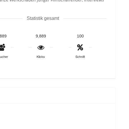
Statistik gesamt
,889
9,889
100
ucher
Klicks
Schnitt