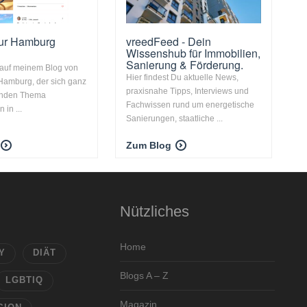
our Hamburg
vreedFeed - Dein
Wissenshub für Immobilien,
Sanierung & Förderung.
auf meinem Blog von
Hier findest Du aktuelle News,
Hamburg, der sich ganz
praxisnahe Tipps, Interviews und
enden Thema
Fachwissen rund um energetische
 in ...
Sanierungen, staatliche ...
Zum Blog
Nützliches
Home
Y
DIÄT
Blogs A – Z
LGBTIQ
Magazin