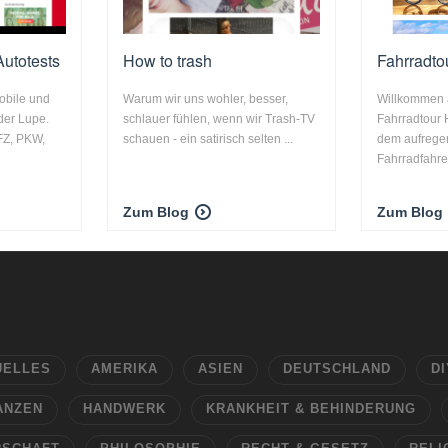
Autotests
How to trash
Fahrradt
obile und
Warum wir uns wohler, besser,
Willkommen 
der Lupe.
schlauer fühlen, wenn wir Trash-TV
Fahrradtour 
FZ, PKW,
schauen - ein satirisch selten ...
dem aufreg
Fahrradfahren
Zum Blog
Zum Blog
UELLES
AMERIKA
ASIEN
DEUTSCHLAND
DI
ANZEN
HANDWERK
KRANKHEIT & BEHINDERUNG