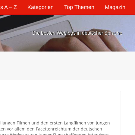
s A – Z
Kategorien
Top Themen
Magazin
Die besten Weblogs in deutscher Sprache
tellangen Filmen und den ersten Langfilmen von jungen
en vor allem den Facettenreichtum der deutschen
anze Werkschauen junger Filmschaffender, Interviews