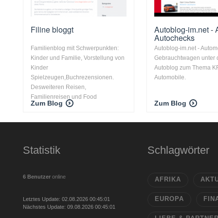
Filine bloggt
Autoblog-im.net - 
Autochecks
Familienblog mit Schwerpunkten:
Autoblog-im.net - Autom
Kinder und Familie, Vorstellung von
Gebrauchtwagen unter 
Kinder
Autoblog zum Thema K
Spielzeugen,Buchrezensionen.
Automobile.
Desweiteren Reisen,
Familienreisen und Food
Zum Blog
Zum Blog
Statistik
Schlagwörter
6 Benutzer
online
AFRIKA
AKT
EUROPA
FIN
Letztes Update: 02.08.2026 00:45:01
Nächstes Update: 09.08.2026 00:45:01