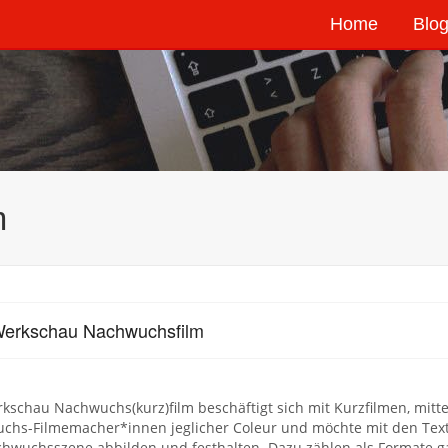
Home
Blog
m
Werkschau Nachwuchsfilm
kschau Nachwuchs(kurz)film beschäftigt sich mit Kurzfilmen, mit
chs-Filmemacher*innen jeglicher Coleur und möchte mit den Text
chwuchsszene abbilden und festhalten. Dazu zählen als Formate g