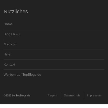
Nützliches
Home
Blogs A – Z
Magazin
Hilfe
Kontakt
Werben auf TopBlogs.de
Regeln
Datenschutz
Impressum
©2026 by TopBlogs.de