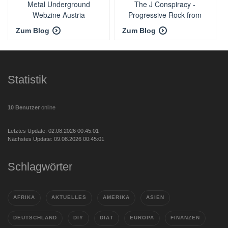
Metal Underground
The J Conspiracy -
Webzine Austria
Progressive Rock from
Germany
Zum Blog
Zum Blog
Statistik
10 Benutzer
online
Letztes Update: 02.08.2026 00:45:01
Nächstes Update: 09.08.2026 00:45:01
Schlagwörter
AFRIKA
AKTUELLES
AMERIKA
ASIEN
DEUTSCHLAND
DIY
DIÄT
EUROPA
FINANZEN