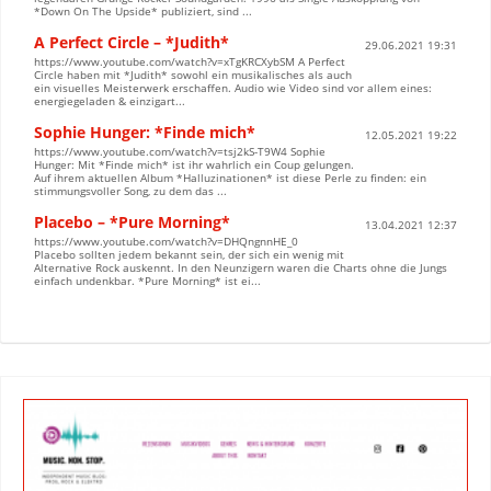
*Down On The Upside* publiziert, sind ...
A Perfect Circle – *Judith*
29.06.2021 19:31
https://www.youtube.com/watch?v=xTgKRCXybSM A Perfect
Circle haben mit *Judith* sowohl ein musikalisches als auch
ein visuelles Meisterwerk erschaffen. Audio wie Video sind vor allem eines:
energiegeladen & einzigart...
Sophie Hunger: *Finde mich*
12.05.2021 19:22
https://www.youtube.com/watch?v=tsj2kS-T9W4 Sophie
Hunger: Mit *Finde mich* ist ihr wahrlich ein Coup gelungen.
Auf ihrem aktuellen Album *Halluzinationen* ist diese Perle zu finden: ein
stimmungsvoller Song, zu dem das ...
Placebo – *Pure Morning*
13.04.2021 12:37
https://www.youtube.com/watch?v=DHQngnnHE_0
Placebo sollten jedem bekannt sein, der sich ein wenig mit
Alternative Rock auskennt. In den Neunzigern waren die Charts ohne die Jungs
einfach undenkbar. *Pure Morning* ist ei...