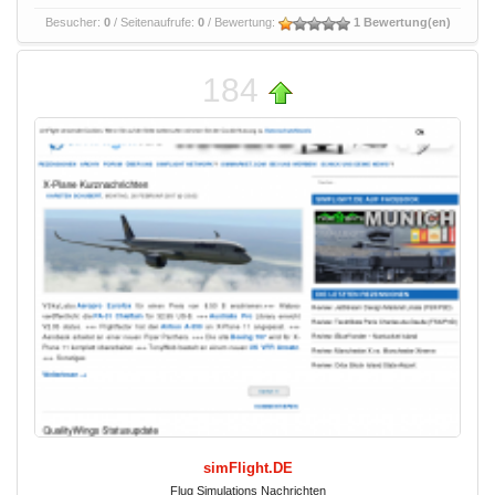
Besucher:
0
/ Seitenaufrufe:
0
/ Bewertung:
1 Bewertung(en)
184
simFlight.DE
Flug Simulations Nachrichten