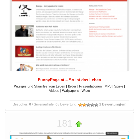
FunnyPage.at – So ist das Leben
Witziges und Skurriles vom Leben | Bilder | Präsentationen | MP3 | Spiele |
Videos | Wallpapers | Witze
Besucher:
0
/ Seitenaufrufe:
0
/ Bewertung:
2 Bewertung(en)
181