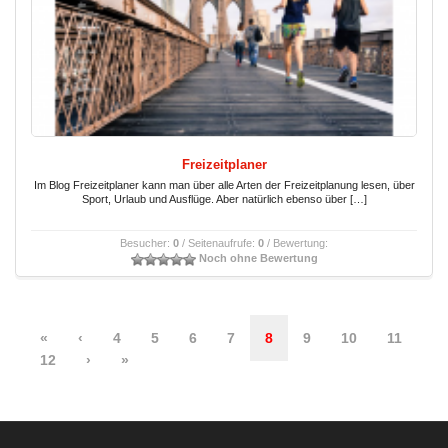
Freizeitplaner
Im Blog Freizeitplaner kann man über alle Arten der Freizeitplanung lesen, über
Sport, Urlaub und Ausflüge. Aber natürlich ebenso über […]
Besucher:
0
/ Seitenaufrufe:
0
/ Bewertung:
Noch ohne Bewertung
«
‹
4
5
6
7
8
9
10
11
12
›
»