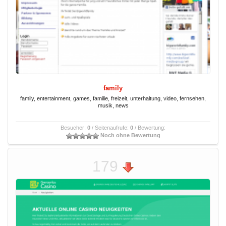
family
family, entertainment, games, familie, freizeit, unterhaltung, video, fernsehen,
musik, news
Besucher:
0
/ Seitenaufrufe:
0
/ Bewertung:
Noch ohne Bewertung
179