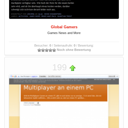
Global Gamers
Games News and More
Besucher:
0
/ Seitenaufrufe:
0
/ Bewertung:
Noch ohne Bewertung
199