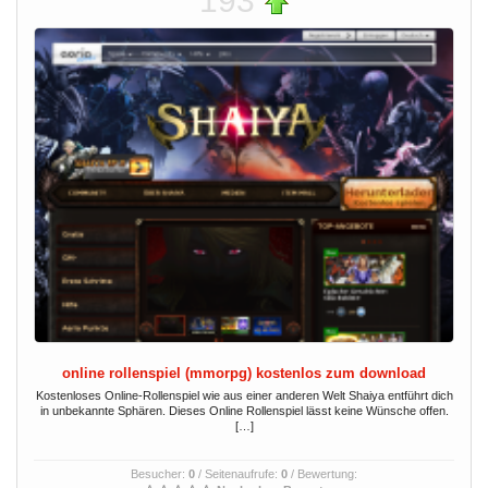
193
online rollenspiel (mmorpg) kostenlos zum download
Kostenloses Online-Rollenspiel wie aus einer anderen Welt Shaiya entführt dich
in unbekannte Sphären. Dieses Online Rollenspiel lässt keine Wünsche offen.
[…]
Besucher:
0
/ Seitenaufrufe:
0
/ Bewertung: