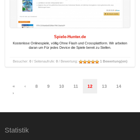
Spiele-Hunter.de
Kostenlose Onlinespiele, völlig Ohne Flash und Crossplattform. Wir arbeiten
daran um Für jedes Device die Spiele bereit zu Stellen.
Besucher:
0
/ Seitenaufrufe:
0
/ Bewertung:
1 Bewertung(en)
«
‹
8
9
10
11
12
13
14
›
Statistik