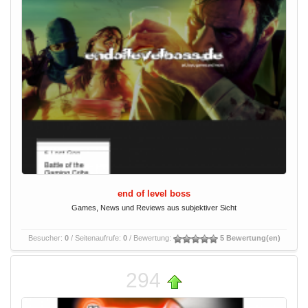
end of level boss
Games, News und Reviews aus subjektiver Sicht
Besucher:
0
/ Seitenaufrufe:
0
/ Bewertung:
5 Bewertung(en)
294