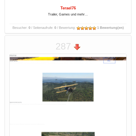
Terael76
Trailer, Games und mehr…
Besucher:
0
/ Seitenaufrufe:
0
/ Bewertung:
1 Bewertung(en)
287