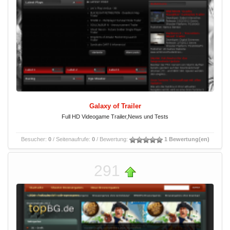
Galaxy of Trailer
Full HD Videogame Trailer,News und Tests
Besucher:
0
/ Seitenaufrufe:
0
/ Bewertung:
1 Bewertung(en)
291