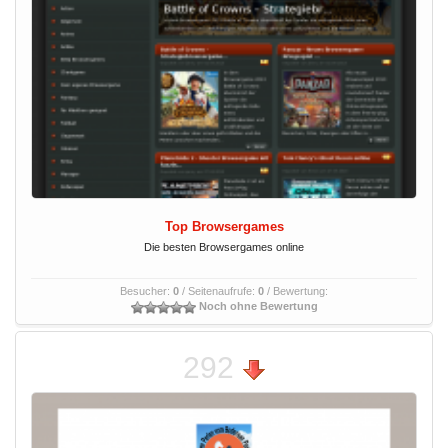
Top Browsergames
Die besten Browsergames online
Besucher:
0
/ Seitenaufrufe:
0
/ Bewertung:
Noch ohne Bewertung
292