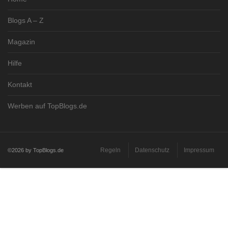
Blogs A – Z
Magazin
Hilfe
Kontakt
Werben auf TopBlogs.de
Regeln
Datenschutz
Impressum
©2026 by TopBlogs.de