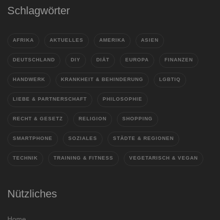
Schlagwörter
AFRIKA
AKTUELLES
AMERIKA
ASIEN
DEUTSCHLAND
DIY
DIÄT
EUROPA
FINANZEN
HANDWERK
KRANKHEIT & BEHINDERUNG
LGBTIQ
LIEBE & PARTNERSCHAFT
PHILOSOPHIE
RECHT & GESETZ
RELIGION
SHOPPING
SMARTPHONE
SOZIALES
STÄDTE & REGIONEN
TECHNIK
TRAINING & FITNESS
VEGETARISCH & VEGAN
Nützliches
Home