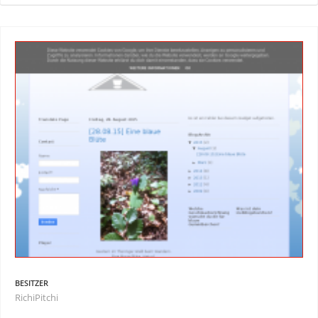
BESITZER
RichiPitchi