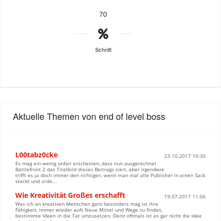
70
Schnitt
Aktuelle Themen von end of level boss
L00tabz0cke
23.10.2017 10:30
Es mag ein wenig unfair erscheinen, dass nun ausgerechnet
Battlefront 2 das Titelbild dieses Beitrags ziert, aber irgendwie
trifft es ja doch immer den richtigen, wenn man mal alle Publisher in einen Sack
steckt und orde...
Wie Kreativität Großes erschafft
19.07.2017 11:06
Was ich an kreativen Menschen ganz besonders mag ist ihre
Fähigkeit, immer wieder aufs Neue Mittel und Wege zu finden,
bestimmte Ideen in die Tat umzusetzen. Denn oftmals ist es gar nicht die Idee