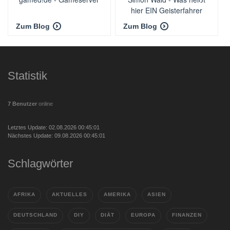
hier EIN Geisterfahrer
Zum Blog
Zum Blog
Statistik
7 Benutzer
online
Letztes Update: 02.08.2026 00:45:01
Nächstes Update: 09.08.2026 00:45:01
Schlagwörter
AFRIKA
AKTUELLES
AMERIKA
ASIEN
DEUTSCHLAND
DIY
DIÄT
EUROPA
FINANZEN