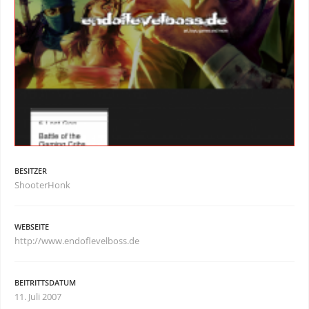
BESITZER
ShooterHonk
WEBSEITE
http://www.endoflevelboss.de
BEITRITTSDATUM
11. Juli 2007