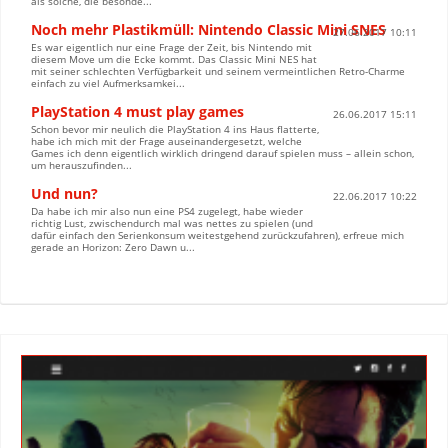
als solche, die besonde...
Noch mehr Plastikmüll: Nintendo Classic Mini SNES
27.06.2017 10:11
Es war eigentlich nur eine Frage der Zeit, bis Nintendo mit
diesem Move um die Ecke kommt. Das Classic Mini NES hat
mit seiner schlechten Verfügbarkeit und seinem vermeintlichen Retro-Charme
einfach zu viel Aufmerksamkei...
PlayStation 4 must play games
26.06.2017 15:11
Schon bevor mir neulich die PlayStation 4 ins Haus flatterte,
habe ich mich mit der Frage auseinandergesetzt, welche
Games ich denn eigentlich wirklich dringend darauf spielen muss – allein schon,
um herauszufinden...
Und nun?
22.06.2017 10:22
Da habe ich mir also nun eine PS4 zugelegt, habe wieder
richtig Lust, zwischendurch mal was nettes zu spielen (und
dafür einfach den Serienkonsum weitestgehend zurückzufahren), erfreue mich
gerade an Horizon: Zero Dawn u...