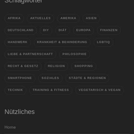
Schlagwörter
AFRIKA
AKTUELLES
AMERIKA
ASIEN
DEUTSCHLAND
DIY
DIÄT
EUROPA
FINANZEN
HANDWERK
KRANKHEIT & BEHINDERUNG
LGBTIQ
LIEBE & PARTNERSCHAFT
PHILOSOPHIE
RECHT & GESETZ
RELIGION
SHOPPING
SMARTPHONE
SOZIALES
STÄDTE & REGIONEN
TECHNIK
TRAINING & FITNESS
VEGETARISCH & VEGAN
Nützliches
Home