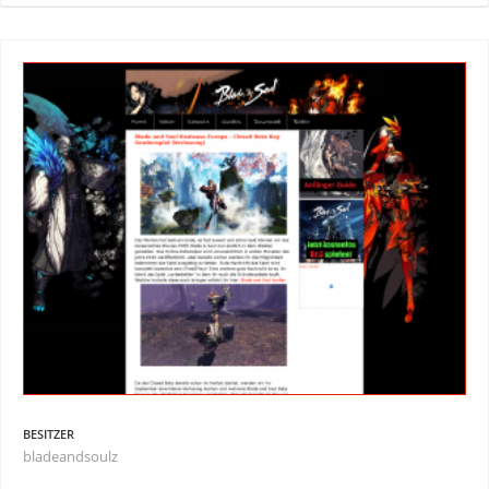
BESITZER
bladeandsoulz