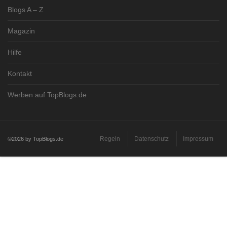
Blogs A – Z
Magazin
Hilfe
Kontakt
Werben auf TopBlogs.de
Regeln
Datenschutz
Impressum
©2026 by TopBlogs.de