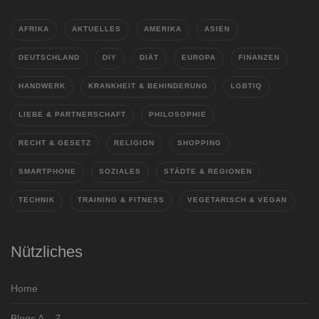
AFRIKA
AKTUELLES
AMERIKA
ASIEN
DEUTSCHLAND
DIY
DIÄT
EUROPA
FINANZEN
HANDWERK
KRANKHEIT & BEHINDERUNG
LGBTIQ
LIEBE & PARTNERSCHAFT
PHILOSOPHIE
RECHT & GESETZ
RELIGION
SHOPPING
SMARTPHONE
SOZIALES
STÄDTE & REGIONEN
TECHNIK
TRAINING & FITNESS
VEGETARISCH & VEGAN
Nützliches
Home
Blogs A – Z