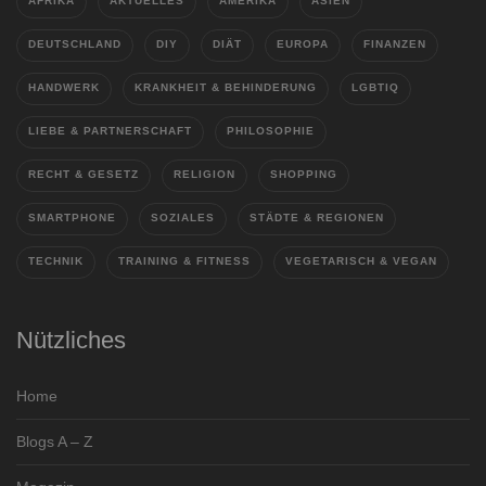
AFRIKA
AKTUELLES
AMERIKA
ASIEN
DEUTSCHLAND
DIY
DIÄT
EUROPA
FINANZEN
HANDWERK
KRANKHEIT & BEHINDERUNG
LGBTIQ
LIEBE & PARTNERSCHAFT
PHILOSOPHIE
RECHT & GESETZ
RELIGION
SHOPPING
SMARTPHONE
SOZIALES
STÄDTE & REGIONEN
TECHNIK
TRAINING & FITNESS
VEGETARISCH & VEGAN
Nützliches
Home
Blogs A – Z