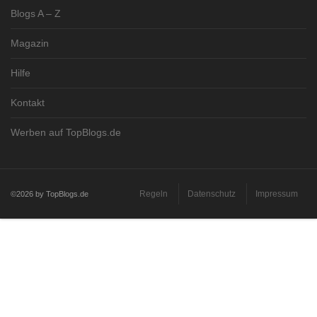
Blogs A – Z
Magazin
Hilfe
Kontakt
Werben auf TopBlogs.de
Regeln
Datenschutz
Impressum
©2026 by TopBlogs.de