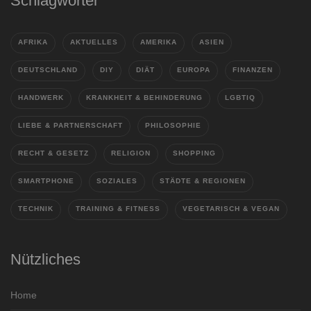
Schlagwörter
AFRIKA
AKTUELLES
AMERIKA
ASIEN
DEUTSCHLAND
DIY
DIÄT
EUROPA
FINANZEN
HANDWERK
KRANKHEIT & BEHINDERUNG
LGBTIQ
LIEBE & PARTNERSCHAFT
PHILOSOPHIE
RECHT & GESETZ
RELIGION
SHOPPING
SMARTPHONE
SOZIALES
STÄDTE & REGIONEN
TECHNIK
TRAINING & FITNESS
VEGETARISCH & VEGAN
Nützliches
Home