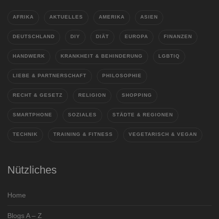
AFRIKA
AKTUELLES
AMERIKA
ASIEN
DEUTSCHLAND
DIY
DIÄT
EUROPA
FINANZEN
HANDWERK
KRANKHEIT & BEHINDERUNG
LGBTIQ
LIEBE & PARTNERSCHAFT
PHILOSOPHIE
RECHT & GESETZ
RELIGION
SHOPPING
SMARTPHONE
SOZIALES
STÄDTE & REGIONEN
TECHNIK
TRAINING & FITNESS
VEGETARISCH & VEGAN
Nützliches
Home
Blogs A – Z