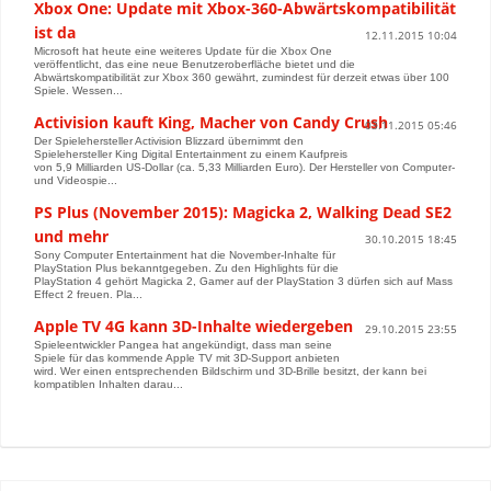
Xbox One: Update mit Xbox-360-Abwärtskompatibilität
ist da
12.11.2015 10:04
Microsoft hat heute eine weiteres Update für die Xbox One
veröffentlicht, das eine neue Benutzeroberfläche bietet und die
Abwärtskompatibilität zur Xbox 360 gewährt, zumindest für derzeit etwas über 100
Spiele. Wessen...
Activision kauft King, Macher von Candy Crush
03.11.2015 05:46
Der Spielehersteller Activision Blizzard übernimmt den
Spielehersteller King Digital Entertainment zu einem Kaufpreis
von 5,9 Milliarden US-Dollar (ca. 5,33 Milliarden Euro). Der Hersteller von Computer-
und Videospie...
PS Plus (November 2015): Magicka 2, Walking Dead SE2
und mehr
30.10.2015 18:45
Sony Computer Entertainment hat die November-Inhalte für
PlayStation Plus bekanntgegeben. Zu den Highlights für die
PlayStation 4 gehört Magicka 2, Gamer auf der PlayStation 3 dürfen sich auf Mass
Effect 2 freuen. Pla...
Apple TV 4G kann 3D-Inhalte wiedergeben
29.10.2015 23:55
Spieleentwickler Pangea hat angekündigt, dass man seine
Spiele für das kommende Apple TV mit 3D-Support anbieten
wird. Wer einen entsprechenden Bildschirm und 3D-Brille besitzt, der kann bei
kompatiblen Inhalten darau...